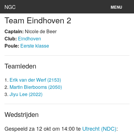
NGC
MENU
Team Eindhoven 2
Inloggen
Captain:
Nicole de Beer
Stand
Club:
Eindhoven
Poule:
Eerste klasse
Rooster
Teams
Teamleden
Clubs
1.
Erik van der Werf (2153)
Lokaties
2.
Martin Bierbooms (2050)
3.
Jiyu Lee (2022)
Archief
Wedstrijden
Gespeeld za 12 okt om 14:00 te
Utrecht (NDC)
: