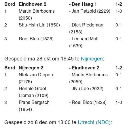
Bord
Eindhoven 2
- Den Haag 1
1-2
1
Martin Bierbooms
- Jan Petzold (2229)
1-0
(2050)
2
Shu-Hsin Lin (1850)
- Dick Riedeman
0-1
(2153)
3
Roel Bloo (1828)
- Lennard Moll
0-1
(1630)
Gespeeld ma 28 okt om 19:45 te
Nijmegen
:
Bord
Nijmegen 2
- Eindhoven 2
1-2
1
Niek van Diepen
- Martin Bierbooms
0-1
(2175)
(2050)
2
Hennie Groot
- Jiyu Lee (2022)
0-1
Lipman (2109)
3
Frans Bergisch
- Roel Bloo (1828)
1-0
(1854)
Gespeeld zo 8 dec om 13:00 te
Utrecht (NDC)
: