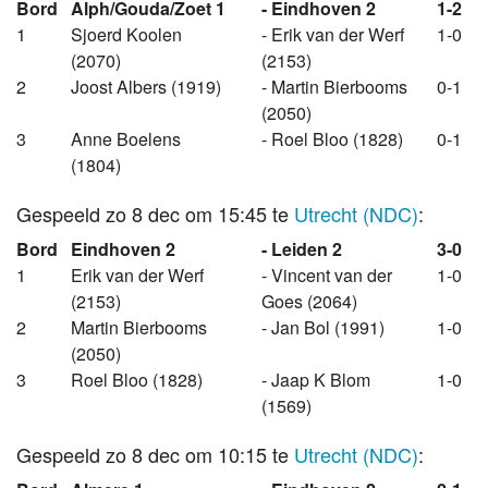
Bord
Alph/Gouda/Zoet 1
- Eindhoven 2
1-2
1
Sjoerd Koolen
- Erik van der Werf
1-0
(2070)
(2153)
2
Joost Albers (1919)
- Martin Bierbooms
0-1
(2050)
3
Anne Boelens
- Roel Bloo (1828)
0-1
(1804)
Gespeeld zo 8 dec om 15:45 te
Utrecht (NDC)
:
Bord
Eindhoven 2
- Leiden 2
3-0
1
Erik van der Werf
- Vincent van der
1-0
(2153)
Goes (2064)
2
Martin Bierbooms
- Jan Bol (1991)
1-0
(2050)
3
Roel Bloo (1828)
- Jaap K Blom
1-0
(1569)
Gespeeld zo 8 dec om 10:15 te
Utrecht (NDC)
: