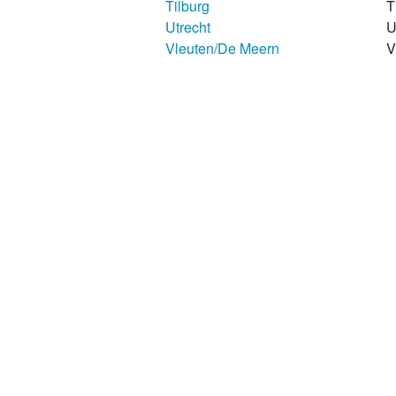
Tilburg
T
Utrecht
U
Vleuten/De Meern
V