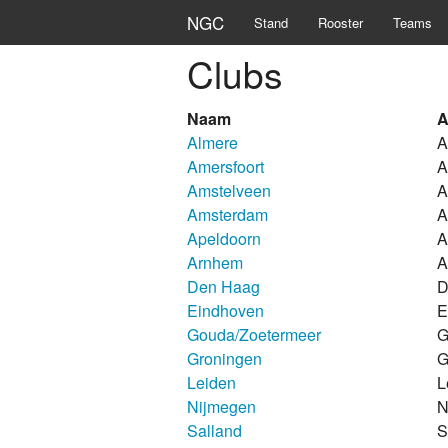
NGC
Stand
Rooster
Teams
Clubs
Naam
A
Almere
A
Amersfoort
A
Amstelveen
A
Amsterdam
A
Apeldoorn
A
Arnhem
A
Den Haag
D
Eindhoven
E
Gouda/Zoetermeer
G
Groningen
G
Leiden
L
Nijmegen
N
Salland
S