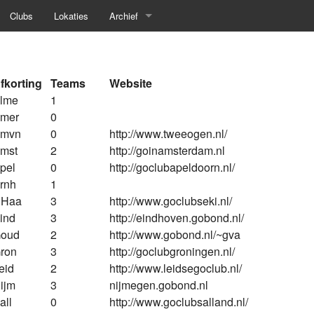
Clubs
Lokaties
Archief
Voorjaar 2026
Najaar 2025
fk
orting
Teams
Website
lme
1
Voorjaar 2025
mer
0
mvn
0
http://www.tweeogen.nl/
Najaar 2024
mst
2
http://goinamsterdam.nl
pel
0
http://goclubapeldoorn.nl/
Voorjaar 2024
rnh
1
Haa
3
http://www.goclubseki.nl/
Najaar 2023
ind
3
http://eindhoven.gobond.nl/
oud
2
http://www.gobond.nl/~gva
Voorjaar 2023
ron
3
http://goclubgroningen.nl/
eid
2
http://www.leidsegoclub.nl/
Najaar 2022
ijm
3
nijmegen.gobond.nl
Voorjaar 2020
all
0
http://www.goclubsalland.nl/