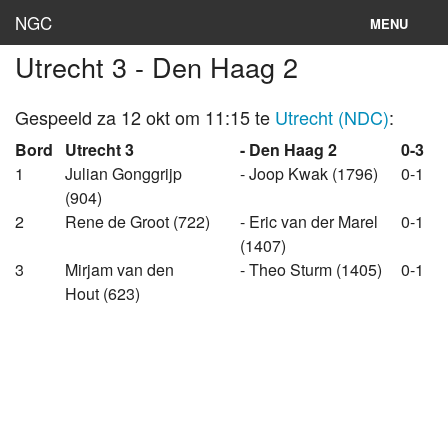
NGC
MENU
Utrecht 3 - Den Haag 2
Inloggen
Stand
Gespeeld za 12 okt om 11:15 te
Utrecht (NDC)
:
Bord
Utrecht 3
- Den Haag 2
0-3
Rooster
1
Julian Gonggrijp
- Joop Kwak (1796)
0-1
(904)
Teams
2
Rene de Groot (722)
- Eric van der Marel
0-1
Clubs
(1407)
3
Mirjam van den
- Theo Sturm (1405)
0-1
Lokaties
Hout (623)
Archief