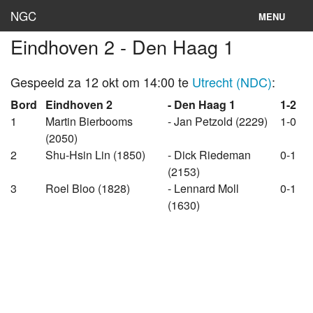
NGC
MENU
Eindhoven 2 - Den Haag 1
Inloggen
Stand
Gespeeld za 12 okt om 14:00 te
Utrecht (NDC)
:
Bord
Eindhoven 2
- Den Haag 1
1-2
Rooster
1
Martin Bierbooms
- Jan Petzold (2229)
1-0
(2050)
Teams
2
Shu-Hsin Lin (1850)
- Dick Riedeman
0-1
Clubs
(2153)
3
Roel Bloo (1828)
- Lennard Moll
0-1
Lokaties
(1630)
Archief